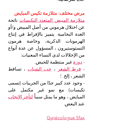
مرض مختلف: متلازمة تكيس المبايض
متلازمة المبيض المتعدد التكيسات
 ناتجة 
عن اختلال هرموني من أصل المبيض و/أو 
الغدة النخامية. يتميز بالإفراط في إنتاج 
الهرمونات الذكرية، وخاصة هرمون 
التستوستيرون ، المسؤول عن عدة أنواع 
من الإخلالات لدى النساء المعنيات:
- 
دورة
 غير منتظمة للحيض.
- 
فرط الشعر
 ، 
حب الشباب
 ، تساقط 
الشعر ، إلخ. ؛
- وجود عدد كبير جدًا من الجريبات (تسمى 
تكيسات) مع نمو غير مكتمل على 
المبايض ، وهو ما يمثل سبباً 
لتأخر الإنجاب
عند البعض. 
Gynécologue Sfax