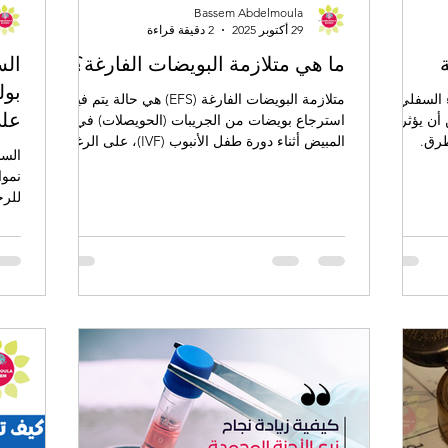
Bassem Abdelmoula
29 أكتوبر 2025
2 دقيقة قراءة
ما هي متلازمة البويضات الفارغة؟
الس
بول
 السفلي
متلازمة البويضات الفارغة (EFS) هي حالة يتم فيها
على
أن يؤثر
استرجاع بويضات من الجريبات (الحويصلات) في
طرق.
المبيض أثناء دورة طفل الأنبوب (IVF)، على الرغم
السل
من النمو الطبيعي للجريبات ومستويات الهرمونات
نموا
المناسبة، مما يشير إلى أن الإباضة قد حصلت.
للرح
وغال
عريض
كبير
كبير
منفر