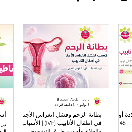
Bassem Abdelmoula
5 يوليو
3 دقيقة قراءة
كرى ولادة أول
بطانة الرحم وفشل انغراس الأجنة
أسا
طفلة بتقنية أطفال الأنابيب… 48
في أطفال الأنابيب (IVF) | الأسباب
ي
والعلاج وأحدث طرق التشخيص