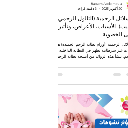
Bassem Abdelmoula
20 أكتوبر 2025
3 دقيقة قراءة
لائل الرحمية (الثالول الرحمي/
يب): الأسباب، الأعراض، وتأثيرها
 الخصوبة
ائل الرحمية (أورام بطانة الرحم الحميدة) هي
ت غير سرطانية تظهر في البطانة الداخلية
م. تنشأ هذه الزوائد من أنسجة بطانة الرحم
بًا ما تكون مرتبطة بجدار الرحم إما بقاعدة
ة أو بساق رفيعة. تختلف أحجامها بشكل
، فقد تكون صغيرة بحجم بذور السمسم أو
ة بحجم كرة الغولف. قد تظهر السلائل بشكل
د أو في مجموعات.