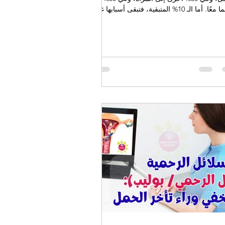
كليهما معًا. أما الـ 10% المتبقية، فتبقى أسبابها غير
فة (عقم غير مبرر). من الضروري أن يخضع
الشريكين للتقييم عند مواجهة صعوبات في
جاب.