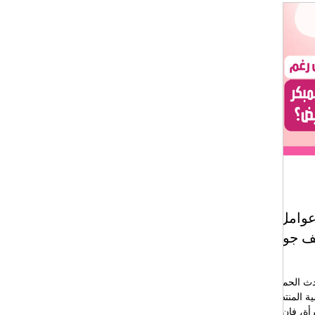
عوامل
ف جودة
دث الحمل
سية المنتظمة
أة، فإن