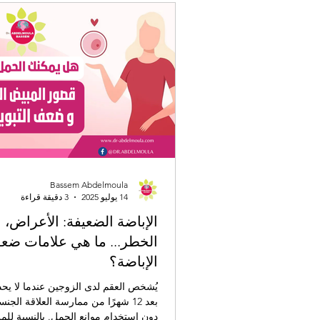
Bassem Abdelmoula
14 يوليو 2025
3 دقيقة قراءة
الإباضة الضعيفة: الأعراض، 
الخطر... ما هي علامات ضع
الإباضة؟
يُشخص العقم لدى الزوجين عندما لا يح
بعد 12 شهرًا من ممارسة العلاقة الجن
دون استخدام موانع الحمل. بالنسبة للمر