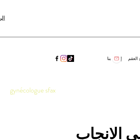
(+16
 العقم
إتصل بنا
gynécologue sfax
ى الانجاب