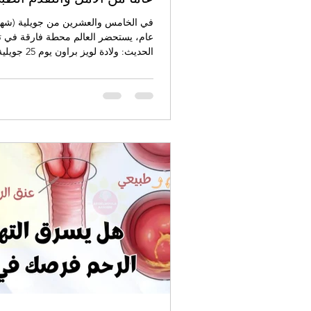
عام، يستحضر العالم محطة فارقة في ت
الحديث: ولادة لويز برا
7)1978 في بريطانيا، وهي أول طفلة في
وُلدت بعد نجاح تقنية الإخصاب خارج ال
أطفال الأنابيب IVF.