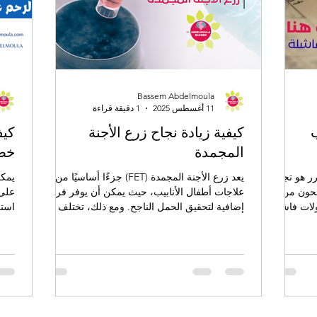
Bassem Abdelmoula
11 أغسطس 2025
1 دقيقة قراءة
ب
كيفية زيادة نجاح زرع الأجنة
كيف
المجمدة
خص
ر هو تجربة
يعد زرع الأجنة المجمدة (FET) جزءًا أساسيًا من
يمكن
فحون من
علاجات أطفال الأنابيب، حيث يمكن أن يوفر فرصًا
على 
لات فاشلة،
إضافية لتحقيق الحمل الناجح. ومع ذلك، تختلف
استك
الحزن، وأن
معدلات النجاح بناءً على عدة عوامل.
تسبب
الت