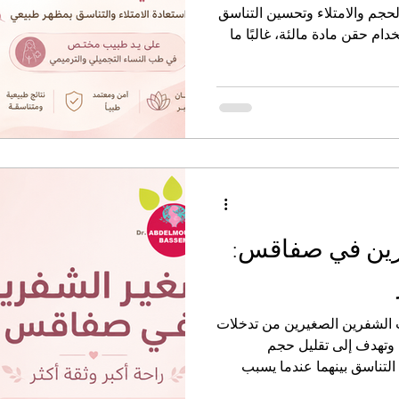
لحجم والامتلاء وتحسين التناسق
م حقن مادة مالئة، غالبًا ما
يك.
رين في صفاقس:
أب الشفرين الصغيرين من تدخلات
 وتهدف إلى تقليل حجم
التناسق بينهما عندما يسبب