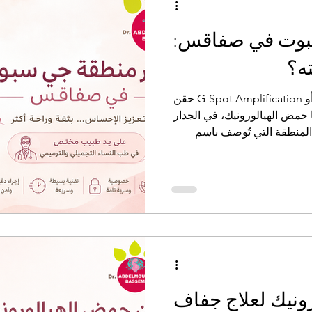
سبوت في صفاقس:
ه؟
يُقصد بـ تكبير منطقة جي سبوت أو G-Spot Amplification حقن
ا حمض الهيالورونيك، في الجدار
 المنطقة التي تُوصف باسم
سيلة قد تساعد بعض النساء على زيادة
ونيك لعلاج جفاف