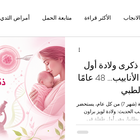
لانجاب
الأكثر قراءة
متابعة الحمل
أمراض الثدي
جويلية (شهر 7): ذكرى ولادة أول
طفلة بتقنية أطفال الأنابيب… 48 عامًا
لطبي
في الخامس والعشرين من جويلية (شهر 7) من كل عام، يستحضر
 الحديث: ولادة لويز براون
لية (شهر 7)1978 في بريطانيا، وهي أول طفلة في
خصاب خارج الجسم أو أطفال