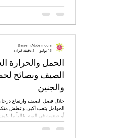
Bassem Abdelmoula
15 يوليو
5 دقيقة قراءة
الحمل والحرارة ال
الصيف ونصائح لحما
والجنين
خلال فصل الصيف وارتفاع درجات 
الحوامل بتعب أكبر، وعطش متكرر
أو صعوبة في النوم. 
بالتغيرات الطبيعية التي تحدث أثن
والجفاف قد يزيدان من احتمال
عند التعرض للشمس لمدة طويلة أو