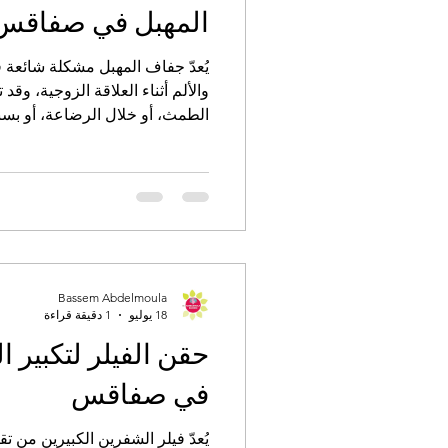
المهبل في صفاقس
يُعدّ جفاف المهبل مشكلة شائعة ق
والألم أثناء العلاقة الزوجية، وق
الطمث، أو خلال الرضاعة، أو بس
الهرمونية. من بين الخيارات 
استعمال حمض الهيالورونيك الم
تحسين ترطيب الأنسجة وتخفيف ال
Bassem Abdelmoula
18 يوليو
1 دقيقة قراءة
حقن الفيلر لتكبير ا
في صفاقس
يُعدّ فيلر الشفرين الكبيرين من ت