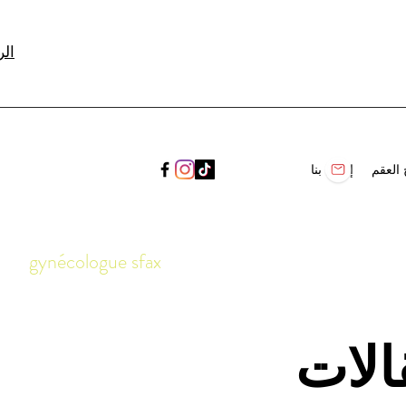
(+16
 العقم
إتصل بنا
gynécologue sfax
الات