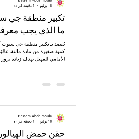
Bassem Abdelmoula
18 يوليو
1 دقيقة قراءة
تكبير منطقة جي 
ما الذي يجب معرفت
كمية صغيرة من مادة مالئة، غالبً
الأمامي للمهبل بهدف زيادة بروز
«النقطة G». هذه التقنية و
الإحساس أثناء العلاقة الزوجية.
Bassem Abdelmoula
18 يوليو
1 دقيقة قراءة
حقن حمض الهيالور