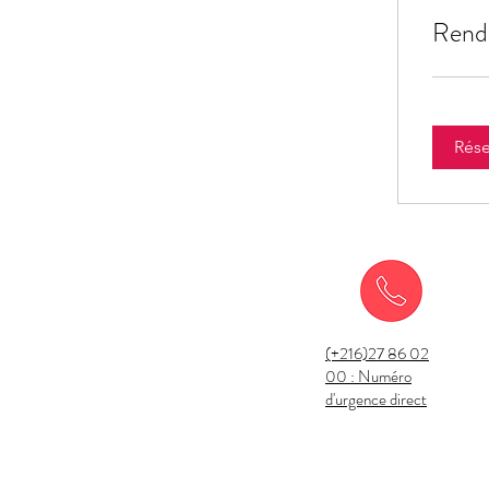
Rend
Rése
(+216)27 86 02
00 : Numéro
d'urgence direct