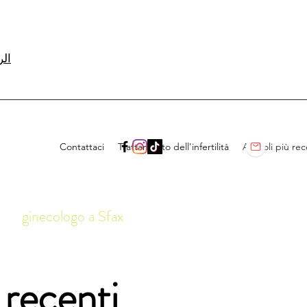
الرق
Contattaci
Trattamento dell'infertilità
Articoli più rec
ginecologo a Sfax
 recenti