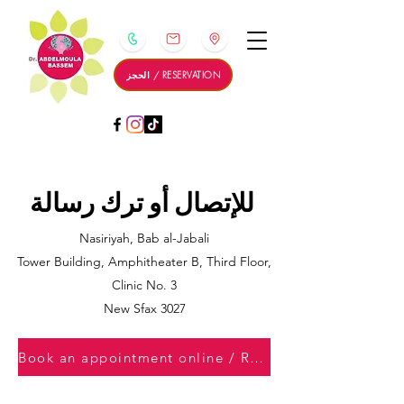
الحجز / RESERVATION
للإتصال أو ترك رسالة
Nasiriyah, Bab al-Jabali
Tower Building, Amphitheater B, Third Floor,
Clinic No. 3
New Sfax 3027
Book an appointment online / RESERVATION